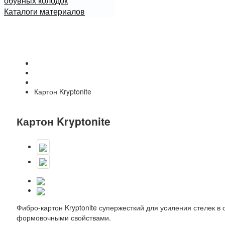
обувных колодок
Каталоги материалов
Начало
Каталог
Картон целлюлозный, фибро-картон
Картон Kryptonite
Картон Kryptonite
Фибро-картон Kryptonite супержесткий для усиления стелек в 
формовочными свойствами.