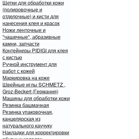
Щетки для обработки кожи
(полировочные и
отделочные) и кисти для
нанесения клея и красок
Ножи ленточные и
"чашечные", абразивные
камни, запчасти
Контейнеры PIDIGI для клея
с кистью
Ручной инструмент для
работ с кожей
Маркировка на коже
Швейные иглы SCHMETZ ,
Groz-Beckert (Германия)
Машины для обработки кожи
Резинка башмачная
Резинка упаковочная,
канцелярская из
натурального каучуку
Накладки для корректировки