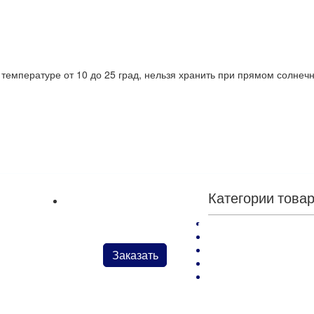
температуре от 10 до 25 град, нельзя хранить при прямом солнеч
Категории това
Kenda Farben: кремы,
х материалов
Картон целлюлозный FLEXAN
Kenda Farben: краски
Kenda Farben: средств
Заказать
Kenda Farben: Клеи и
Kenda Farben : средст