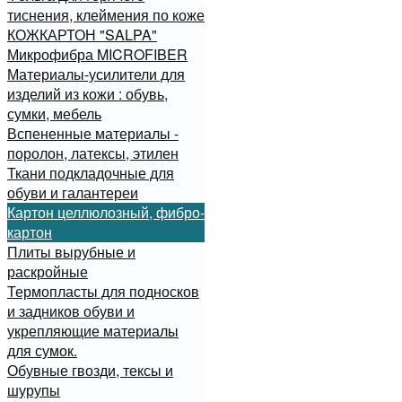
тиснения, клеймения по коже
КОЖКАРТОН "SALPA"
Микрофибра MICROFIBER
Материалы-усилители для
изделий из кожи : обувь,
сумки, мебель
Вспененные материалы -
поролон, латексы, этилен
Ткани подкладочные для
обуви и галантереи
Картон целлюлозный, фибро-
картон
Плиты вырубные и
раскройные
Термопласты для подносков
и задников обуви и
укрепляющие материалы
для сумок.
Обувные гвозди, тексы и
шурупы