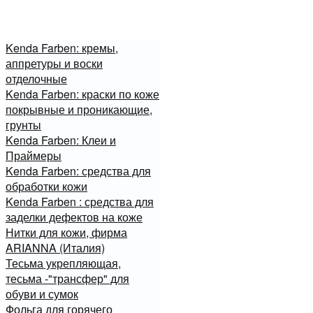
Kenda Farben: кремы,
аппретуры и воски
отделочные
Kenda Farben: краски по коже
покрывные и проникающие,
грунты
Kenda Farben: Клеи и
Праймеры
Kenda Farben: средства для
обработки кожи
Kenda Farben : средства для
заделки дефектов на коже
Нитки для кожи, фирма
ARIANNA (Италия)
Тесьма укрепляющая,
тесьма -"трансфер" для
обуви и сумок
Фольга для горячего