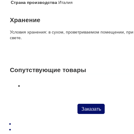
Страна производства
Италия
Хранение
Условия хранения: в сухом, проветриваемом помещении, при 
свете.
Сопутствующие товары
Ножницы с пружиной арт.Cesoia cuoio Nera для жестки
Заказать
Нитки для кожи, фирма ARIANNA (Италия)
Резинка башмачная