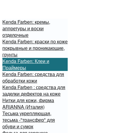
Kenda Farben: кремы,
аппретуры и воски
отделочные
Kenda Farben: краски по коже
покрывные и проникающие,
грунты
Kenda Farben: Клеи и
Праймеры
Kenda Farben: средства для
обработки кожи
Kenda Farben : средства для
заделки дефектов на коже
Нитки для кожи, фирма
ARIANNA (Италия)
Тесьма укрепляющая,
тесьма -"трансфер" для
обуви и сумок
Фольга для горячего