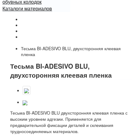
обувных колодок
Каталоги материалов
Начало
Каталог
Kenda Farben: Клеи и Праймеры
Клеи термопластичные для кожи, тесьма-клей
холодного крепления
Тесьма BI-ADESIVO BLU, двухсторонняя клеевая
пленка
Тесьма BI-ADESIVO BLU,
двухсторонняя клеевая пленка
Тесьма BI-ADESIVO BLU двухсторонняя клеевая пленка с
высоким уровнем адгезии. Применяется для
предварительной фиксации деталей и склеивания
трудносоединяемых материалов.