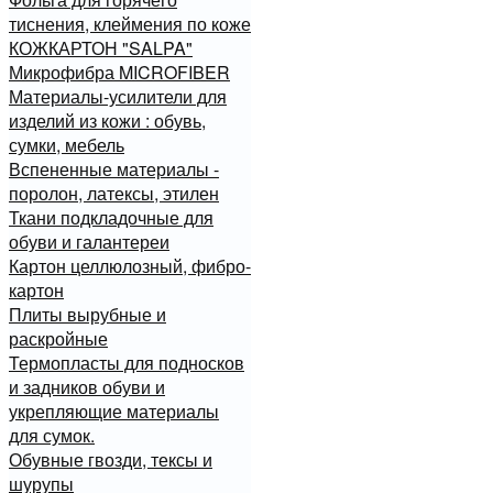
тиснения, клеймения по коже
КОЖКАРТОН "SALPA"
Микрофибра MICROFIBER
Материалы-усилители для
изделий из кожи : обувь,
сумки, мебель
Вспененные материалы -
поролон, латексы, этилен
Ткани подкладочные для
обуви и галантереи
Картон целлюлозный, фибро-
картон
Плиты вырубные и
раскройные
Термопласты для подносков
и задников обуви и
укрепляющие материалы
для сумок.
Обувные гвозди, тексы и
шурупы