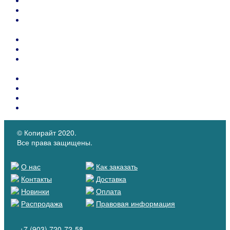
Накладки для корректировки обувных колодок
Резинка упаковочная, канцелярская из натурального
каучуку
Вспененные материалы - поролон, латексы, этилен
Швейные иглы SCHMETZ , Groz-Beckert (Германия)
Термопласты для подносков и задников обуви и
укрепляющие материалы для сумок.
Контейнеры PIDIGI для клея с кистью
Каталоги материалов
КОЖКАРТОН "SALPA"
Микрофибра MICROFIBER
© Копирайт 2020.
Все права защищены.
О нас
Как заказать
Контакты
Доставка
Новинки
Оплата
Распродажа
Правовая информация
+7 (903) 720-72-58