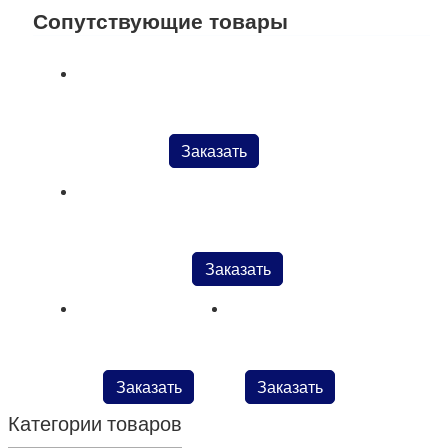
Сопутствующие товары
Швейные иглы Groz-Beckert с покрытием
Заказать
Молоток двухсторонний малый арт. ORLATRICE
Заказать
Молоток нейлоновый
Молоток без ручки
Заказать
Заказать
Категории товаров