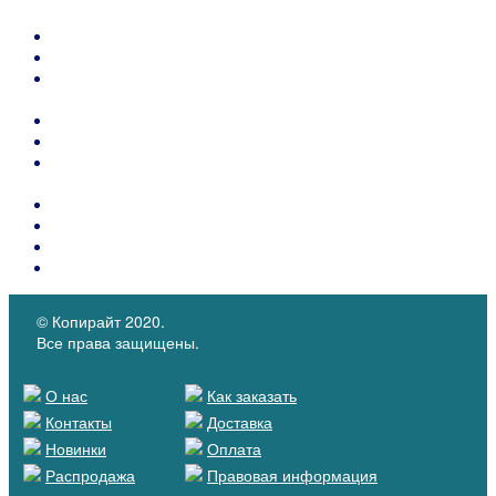
запчасти
Машины для обработки кожи
Накладки для корректировки обувных колодок
Резинка упаковочная, канцелярская из натурального
каучуку
Вспененные материалы - поролон, латексы, этилен
Швейные иглы SCHMETZ , Groz-Beckert (Германия)
Термопласты для подносков и задников обуви и
укрепляющие материалы для сумок.
Контейнеры PIDIGI для клея с кистью
Каталоги материалов
КОЖКАРТОН "SALPA"
Микрофибра MICROFIBER
© Копирайт 2020.
Все права защищены.
О нас
Как заказать
Контакты
Доставка
Новинки
Оплата
Распродажа
Правовая информация