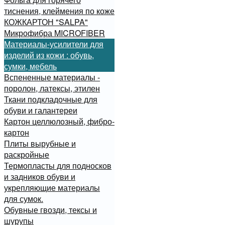
тиснения, клеймения по коже
КОЖКАРТОН "SALPA"
Микрофибра MICROFIBER
Материалы-усилители для
изделий из кожи : обувь,
сумки, мебель
Вспененные материалы -
поролон, латексы, этилен
Ткани подкладочные для
обуви и галантереи
Картон целлюлозный, фибро-
картон
Плиты вырубные и
раскройные
Термопласты для подносков
и задников обуви и
укрепляющие материалы
для сумок.
Обувные гвозди, тексы и
шурупы