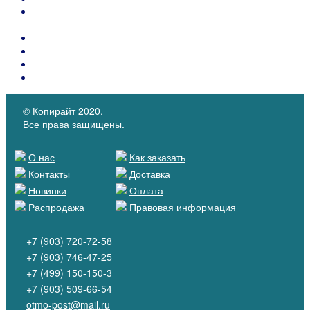
Термопласты для подносков и задников обуви и
укрепляющие материалы для сумок.
Контейнеры PIDIGI для клея с кистью
Каталоги материалов
КОЖКАРТОН "SALPA"
Микрофибра MICROFIBER
© Копирайт 2020.
Все права защищены.
О нас
Как заказать
Контакты
Доставка
Новинки
Оплата
Распродажа
Правовая информация
+7 (903) 720-72-58
+7 (903) 746-47-25
+7 (499) 150-150-3
+7 (903) 509-66-54
otmo-post@mail.ru