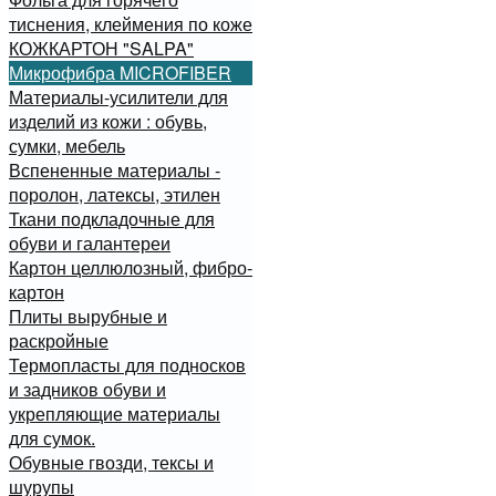
тиснения, клеймения по коже
КОЖКАРТОН "SALPA"
Микрофибра MICROFIBER
Материалы-усилители для
изделий из кожи : обувь,
сумки, мебель
Вспененные материалы -
поролон, латексы, этилен
Ткани подкладочные для
обуви и галантереи
Картон целлюлозный, фибро-
картон
Плиты вырубные и
раскройные
Термопласты для подносков
и задников обуви и
укрепляющие материалы
для сумок.
Обувные гвозди, тексы и
шурупы