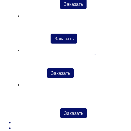
Заказать
Ножницы арт.CURVE с загнутыми концами
Заказать
отделочные
Kenda Farben:
краски по коже
Ножницы арт. Tessitore Dritte для швеи
покрывные и
проникающие,
Заказать
грунты
Ножницы арт.WISS прямые усиленные с черными
ручками
Заказать
Kenda Farben: средства для обработки кожи
Kenda Farben: Клеи и Праймеры