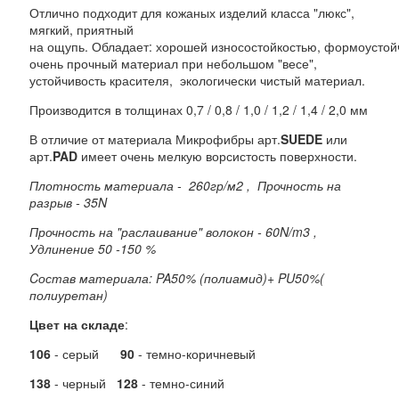
Отлично подходит для кожаных изделий класса "люкс",
мягкий, приятный
на ощупь. Обладает: хорошей износостойкостью, формоустой
очень прочный материал при небольшом "весе",
устойчивость красителя, экологически чистый материал.
Производится в толщинах 0,7 / 0,8 / 1,0 / 1,2 / 1,4 / 2,0 мм
В отличие от материала Микрофибры арт.
SUEDE
или
арт.
PAD
имеет очень мелкую ворсистость поверхности.
Плотность материала - 260гр/м2 , Прочность на
разрыв - 35N
Прочность на "раслаивание" волокон - 60N/m3 ,
Удлинение 50 -150 %
Cостав материала: PA50% (полиамид)+ PU50%(
полиуретан)
Цвет на складе
:
106
- серый
90
- темно-коричневый
138
- черный
128
- темно-синий