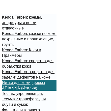
Kenda Farben: кремы,
аппретуры и воски
отделочные
Kenda Farben: краски по коже
покрывные и проникающие,
грунты
Kenda Farben: Клеи и
Праймеры
Kenda Farben: средства для
обработки кожи
Kenda Farben : средства для
заделки дефектов на коже
Нитки для кожи, фирма
ARIANNA (Италия)
Тесьма укрепляющая,
тесьма -"трансфер" для
обуви и сумок
Фольга для горячего