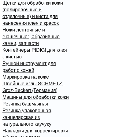
Щетки для обработки кожи
(полировочные и
отделочные) и кисти для
нанесения клея и красок
Ножи ленточные и
"чашечные", абразивные
камни, запчасти
Контейнеры PIDIGI для клея
с кистью
Ручной инструмент для
работ с кожей
Маркировка на коже
Швейные иглы SCHMETZ ,
Groz-Beckert (Германия)
Машины для обработки кожи
Резинка башмачная
Резинка упаковочная,
канцелярская из
натурального каучуку
Накладки для корректировки