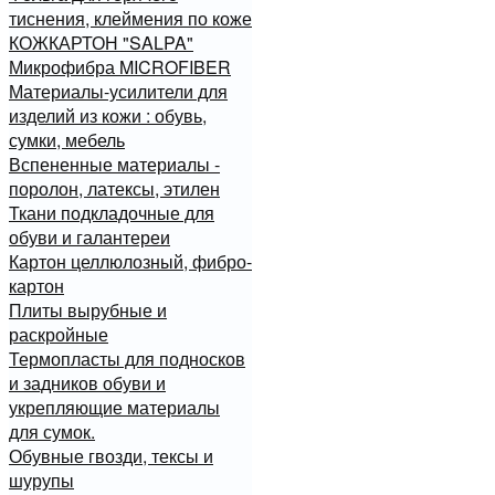
тиснения, клеймения по коже
КОЖКАРТОН "SALPA"
Микрофибра MICROFIBER
Материалы-усилители для
изделий из кожи : обувь,
сумки, мебель
Вспененные материалы -
поролон, латексы, этилен
Ткани подкладочные для
обуви и галантереи
Картон целлюлозный, фибро-
картон
Плиты вырубные и
раскройные
Термопласты для подносков
и задников обуви и
укрепляющие материалы
для сумок.
Обувные гвозди, тексы и
шурупы