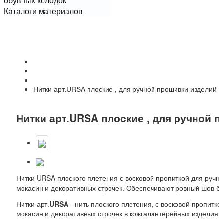
обувных колодок
Каталоги материалов
Начало
Каталог
Нитки для кожи, фирма ARIANNA (Италия)
Нитки арт.URSA плоские , для ручной прошивки изделий 
Нитки арт.URSA плоские , для ручной
Нитки URSA плоского плетения с восковой пропиткой для руч
мокасин и декоративных строчек. Обеспечивают ровный шов б
Нитки арт.
URSA
- нить плоского плетения, с восковой пропит
мокасин и декоративных строчек в кожгалантерейных изделия