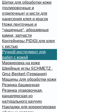
Щетки для обработки кожи
(полировочные и
отделочные) и кисти для
нанесения клея и красок
Ножи ленточные и
"чашечные", абразивные
камни, запчасти
Контейнеры PIDIGI для клея
с кистью
Ручной инструмент для
работ с кожей
Маркировка на коже
Швейные иглы SCHMETZ ,
Groz-Beckert (Германия)
Машины для обработки кожи
Резинка башмачная
Резинка упаковочная,
канцелярская из
натурального каучуку
Накладки для корректировки