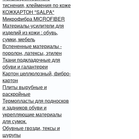
тиснения, клеймения по коже
КОЖКАРТОН "SALPA"
Микрофибра MICROFIBER
Материалы-усилители для
изделий из кожи : обувь,
сумки, мебель
Вспененные материалы -
поролон, латексы, этилен
Ткани подкладочные для
обуви и галантереи
Картон целлюлозный, фибро-
картон
Плиты вырубные и
раскройные
Термопласты для подносков
и задников обуви и
укрепляющие материалы
для сумок.
Обувные гвозди, тексы и
шурупы