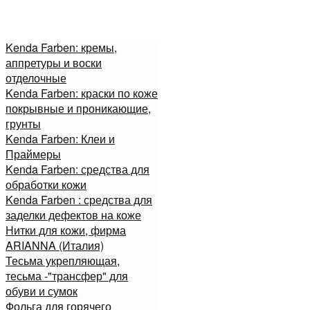
Kenda Farben: кремы,
аппретуры и воски
отделочные
Kenda Farben: краски по коже
покрывные и проникающие,
грунты
Kenda Farben: Клеи и
Праймеры
Kenda Farben: средства для
обработки кожи
Kenda Farben : средства для
заделки дефектов на коже
Нитки для кожи, фирма
ARIANNA (Италия)
Тесьма укрепляющая,
тесьма -"трансфер" для
обуви и сумок
Фольга для горячего