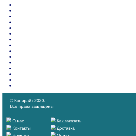
Фольга для горячего тиснения, клеймения по коже
Маркировка на коже
Щетки для обработки кожи (полировочные и отделочные) и к
Ручной инструмент для работ с кожей
Ножи ленточные и "чашечные", абразивные камни, запчасти
Машины для обработки кожи
Накладки для корректировки обувных колодок
Резинка упаковочная, канцелярская из натурального каучук
Вспененные материалы - поролон, латексы, этилен
Швейные иглы SCHMETZ , Groz-Beckert (Германия)
Термопласты для подносков и задников обуви и укрепляющ
Контейнеры PIDIGI для клея с кистью
Каталоги материалов
КОЖКАРТОН "SALPA"
Микрофибра MICROFIBER
© Копирайт 2020.
Все права защищены.
О нас
Как заказать
Контакты
Доставка
Новинки
Оплата