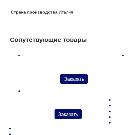
Страна производства
Италия
Сопутствующие товары
Текс-гвоздь CALZERA-Tacks для фиксации стельки
Гво
Заказать
Нитки для
Резинка 
Гвоздь ручной GRUPPINO для затяжки обуви
Тесьма ук
Ткани под
Заказать
Материалы
Плиты выр
Картон целлюлозный, фибро-картон
Обувные гвозди, тексы и шурупы