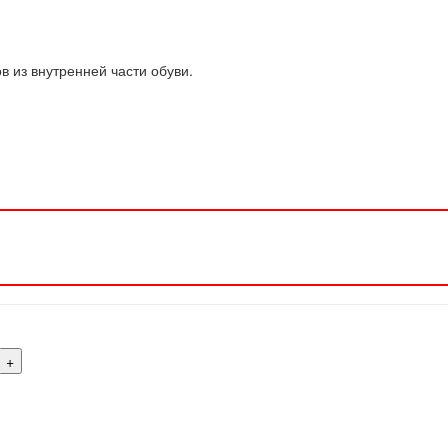
в из внутренней части обуви.
(не выбра