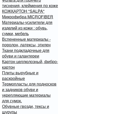
тиснения, клеймения по коже
КОЖКАРТОН "SALPA"
Микрофибра MICROFIBER
Материалы-усилители для
изделий из кожи : обувь,
сумки, мебель
Вспененные материалы -
поролон, латексы, этилен
Ткани подкладочные для
обуви и галантереи
Картон целлюлозный, фибро-
картон
Плиты вырубные и
раскройные
Термопласты для подносков
и задников обуви и
укрепляющие материалы
для сумок.
Обувные гвозди, тексы и
шурупы