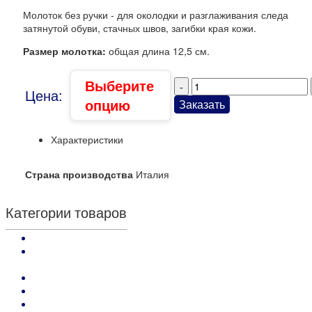
Молоток без ручки - для околодки и разглаживания следа
затянутой обуви, стачных швов, загибки края кожи.
Размер молотка:
общая длина 12,5 см.
Выберите
Цена:
опцию
Заказать
Характеристики
Страна производства
Италия
Категории товаров
Kenda Farben: кремы, аппретуры и воски отделочные
Kenda Farben: краски по коже покрывные и проникающие,
грунты
Kenda Farben: средства для обработки кожи
Kenda Farben: Клеи и Праймеры
Kenda Farben : средства для заделки дефектов на коже