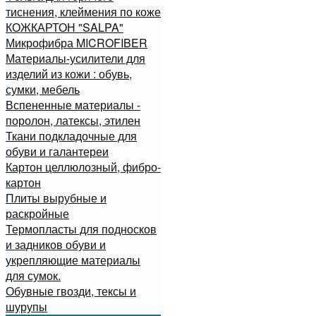
тиснения, клеймения по коже
КОЖКАРТОН "SALPA"
Микрофибра MICROFIBER
Материалы-усилители для
изделий из кожи : обувь,
сумки, мебель
Вспененные материалы -
поролон, латексы, этилен
Ткани подкладочные для
обуви и галантереи
Картон целлюлозный, фибро-
картон
Плиты вырубные и
раскройные
Термопласты для подносков
и задников обуви и
укрепляющие материалы
для сумок.
Обувные гвозди, тексы и
шурупы