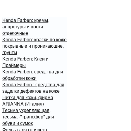
Kenda Farben: кремы,
аппретуры и воски
отделочные
Kenda Farben: краски по коже
покрывные и проникающие,
грунты
Kenda Farben: Клеи и
Праймеры
Kenda Farben: средства для
обработки кожи
Kenda Farben : средства для
заделки дефектов на коже
Нитки для кожи, фирма
ARIANNA (Италия)
Тесьма укрепляющая,
тесьма -"трансфер" для
обуви и сумок
Фольга для горячего