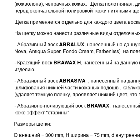
(кожволона), чепрачных кожах.
Щетка полотняная, д
перед окончательной полировкой кожи нитяными ще
Щетка применяется отдельно для каждого цвета воск
На щетку можно нанести различные виды отделочных
- Абразивный воск
ABRALUX
, нанесенный на данную
Nova, Antiqua Super, Fondo Cream, Farbenliss) на по
- Красящий воск
BRAWAX H
, нанесенный на данную 
изделию.
- Абразивный воск
ABRASIVA
, нанесенный на данну
шлифования нижней части кожаных подошв , каблук
(удаляет темную пленку, проявляет нижний цвет, что 
- Абразивно-полирующий воск
BRAWAX
,
нанесенный
коже эффект "старины"
Размеры щетки:
D внешний = 300 mm, Н ширина = 75 mm,
d
внутренни