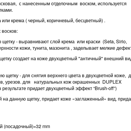
исковая, с нанесенным отделочным воском, используется
тками.
а или крема
( черный, коричневый, бесцветный) .
 восков:
 щетку - выравнивают слой крема или краски (Seta, Sirio,
верхности кожи, тунита, мазонита , заделывает мелкие дефек
щетку создает на коже двухцветный "античный" внешний ви
ю щетку - для снятия верхнего цвета в двухцветной коже, 
ов, урезов. для натуральных кож окрашенных DUPLEX
в результате придает двухцветный эффект “Brush-off”)
 на данную щетку, придает коже «заглаженный» вид,
прида
й (посадочный)=32 mm