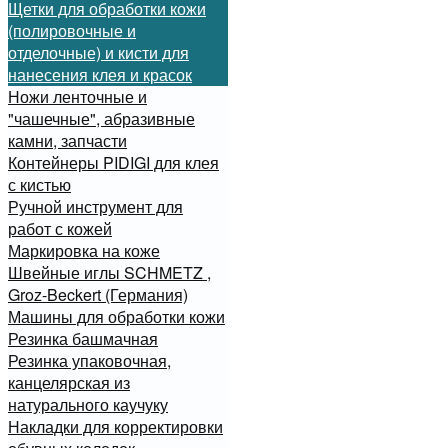
Щетки для обработки кожи
(полировочные и
отделочные) и кисти для
нанесения клея и красок
Ножи ленточные и
"чашечные", абразивные
камни, запчасти
Контейнеры PIDIGI для клея
с кистью
Ручной инструмент для
работ с кожей
Маркировка на коже
Швейные иглы SCHMETZ ,
Groz-Beckert (Германия)
Машины для обработки кожи
Резинка башмачная
Резинка упаковочная,
канцелярская из
натурального каучуку
Накладки для корректировки