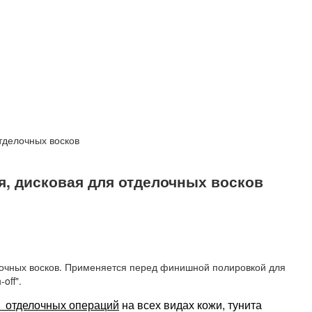
и кисти для нанесения клея и красок
)
тделочных восков
, дисковая для отделочных восков
очных восков. Применяется перед финишной полировкой для
off".
 отделочных операций
на всех видах кожи, тунита