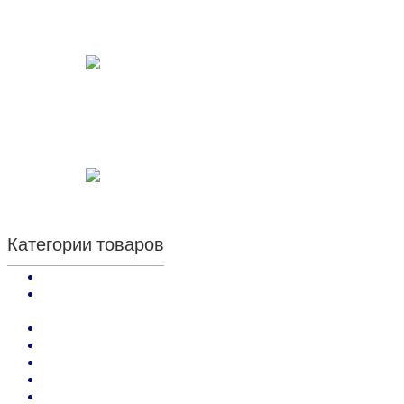
Категории товаров
Kenda Farben: кремы, аппретуры и воски отделочные
Kenda Farben: краски по коже покрывные и проникающие,
грунты
Kenda Farben: средства для обработки кожи
Kenda Farben: Клеи и Праймеры
Kenda Farben : средства для заделки дефектов на коже
Нитки для кожи, фирма ARIANNA (Италия)
Резинка башмачная