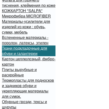
тиснения, клеймения по коже
КОЖКАРТОН "SALPA"
Микрофибра MICROFIBER
Материалы-усилители для
изделий из кожи : обувь,
сумки, мебель
Вспененные материалы -
поролон, латексы, этилен
Ткани подкладочные для
обуви и галантереи
Картон целлюлозный, фибро-
картон
Плиты вырубные и
раскройные
Термопласты для подносков
и задников обуви и
укрепляющие материалы
для сумок.
Обувные гвозди, тексы и
шурупы