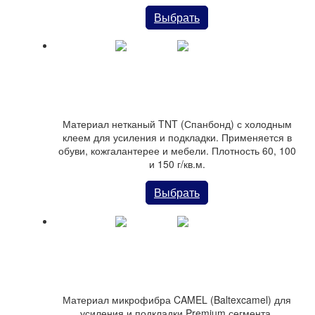
Выбрать
Материал-спанбонд TNT
Материал нетканый TNT (Спанбонд) с холодным
клеем для усиления и подкладки. Применяется в
обуви, кожгалантерее и мебели. Плотность 60, 100
и 150 г/кв.м.
Выбрать
Материал BaltexCAMEL нетканый, эластичный
Материал микрофибра CAMEL (Baltexcamel) для
усиления и подкладки Premium сегмента.