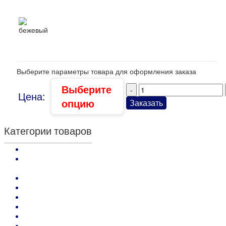
бежевый
Выберите параметры товара для оформления заказа
Выберите
Цена:
опцию
Заказать
Категории товаров
Kenda Farben: кремы, аппретуры и воски отделочные
Kenda Farben: краски по коже покрывные и проникающие,
грунты
Kenda Farben: средства для обработки кожи
Kenda Farben: Клеи и Праймеры
Kenda Farben : средства для заделки дефектов на коже
Нитки для кожи, фирма ARIANNA (Италия)
Резинка башмачная
Тесьма укрепляющая, тесьма -"трансфер" для обуви и