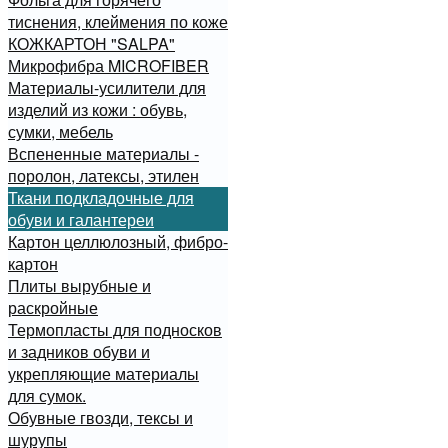
тиснения, клеймения по коже
КОЖКАРТОН "SALPA"
Микрофибра MICROFIBER
Материалы-усилители для
изделий из кожи : обувь,
сумки, мебель
Вспененные материалы -
поролон, латексы, этилен
Ткани подкладочные для
обуви и галантереи
Картон целлюлозный, фибро-
картон
Плиты вырубные и
раскройные
Термопласты для подносков
и задников обуви и
укрепляющие материалы
для сумок.
Обувные гвозди, тексы и
шурупы