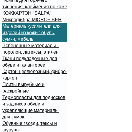
тиснения, клеймения по коже
КОЖКАРТОН "SALPA"
Микрофибра MICROFIBER
Материалы-усилители для
изделий из кожи : обувь,
сумки, мебель
Вспененные материалы -
поролон, латексы, этилен
Ткани подкладочные для
обуви и галантереи
Картон целлюлозный, фибро-
картон
Плиты вырубные и
раскройные
Термопласты для подносков
и задников обуви и
укрепляющие материалы
для сумок.
Обувные гвозди, тексы и
шурупы