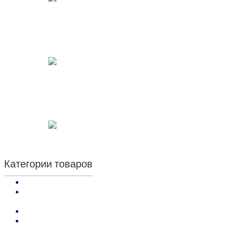
Категории товаров
Kenda Farben: кремы, аппретуры и воски отделочные
Kenda Farben: краски по коже покрывные и проникающие,
грунты
Kenda Farben: средства для обработки кожи
Kenda Farben: Клеи и Праймеры