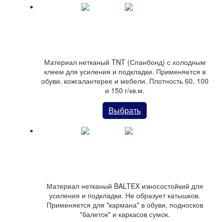
Материал TNT (спанбонд)
Материал нетканый TNT (Спанбонд) с холодным
клеем для усиления и подкладки. Применяется в
обуви, кожгалантерее и мебели. Плотность 60, 100
и 150 г/кв.м.
Выбрать
Материал-футр BALTEX усилитель, подкладка
Материал нетканый BALTEX износостойкий для
усиления и подкладки. Не образует катышков.
Применяется для "кармана" в обуви, подносков
"балеток" и каркасов сумок.