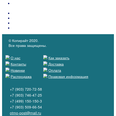
Термопласты для подносков и задников обуви и
укрепляющие материалы для сумок.
Контейнеры PIDIGI для клея с кистью
Каталоги материалов
КОЖКАРТОН "SALPA"
Микрофибра MICROFIBER
© Копирайт 2020.
Все права защищены.
О нас
Как заказать
Контакты
Доставка
Новинки
Оплата
Распродажа
Правовая информация
+7 (903) 720-72-58
+7 (903) 746-47-25
+7 (499) 150-150-3
+7 (903) 509-66-54
otmo-post@mail.ru