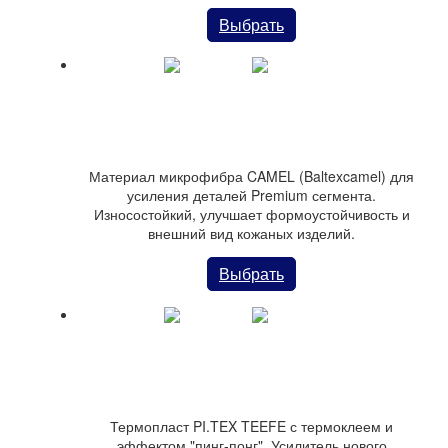
Выбрать
Материал BaltexCAMEL нетканый, эластичный
Материал микрофибра CAMEL (Baltexcamel) для
усиления деталей Premium сегмента.
Износостойкий, улучшает формоустойчивость и
внешний вид кожаных изделий.
Выбрать
Термо-материал PI.TEX TEEFE (пинг-понг) 0,3 мм
Термопласт PI.TEX TEEFE с термоклеем и
эффектом "пинг-понг". Усилитель нового