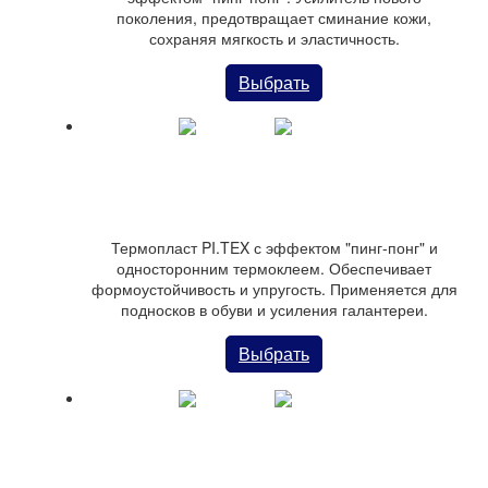
поколения, предотвращает сминание кожи,
сохраняя мягкость и эластичность.
Выбрать
Термо-материал PI.TEX (пинг-понг)
Термопласт PI.TEX с эффектом "пинг-понг" и
односторонним термоклеем. Обеспечивает
формоустойчивость и упругость. Применяется для
подносков в обуви и усиления галантереи.
Выбрать
Каталог материалов-усилителей для изделий из
кожи (29 позиций)