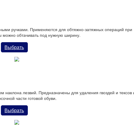
le с молотком для сапожников
ными ручками. Применяются для обтяжно-затяжных операций при
цы можно обтачивать под нужную ширину.
Выбрать
c пластиковыми ручками
м наклона лезвий. Предназначены для удаления гвоздей и тексов 
сочной части готовой обуви.
Выбрать
ексов с деревянной ручкой