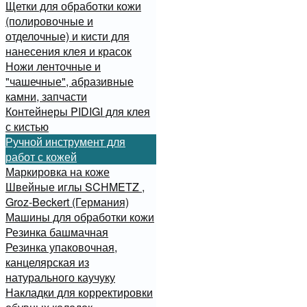
Щетки для обработки кожи
(полировочные и
отделочные) и кисти для
нанесения клея и красок
Ножи ленточные и
"чашечные", абразивные
камни, запчасти
Контейнеры PIDIGI для клея
с кистью
Ручной инструмент для
работ с кожей
Маркировка на коже
Швейные иглы SCHMETZ ,
Groz-Beckert (Германия)
Машины для обработки кожи
Резинка башмачная
Резинка упаковочная,
канцелярская из
натурального каучуку
Накладки для корректировки