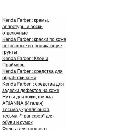
Kenda Farben: кремы,
аппретуры и воски
отделочные
Kenda Farben: краски по коже
покрывные и проникающие,
грунты
Kenda Farben: Клеи и
Праймеры
Kenda Farben: средства для
обработки кожи
Kenda Farben : средства для
заделки дефектов на коже
Нитки для кожи, фирма
ARIANNA (Италия)
Тесьма укрепляющая,
тесьма -"трансфер" для
обуви и сумок
Фольга для горячего