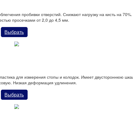
легчения пробивки отверстий. Снижают нагрузку на кисть на 70%.
стью просечками от 2,0 до 4,5 мм.
Выбрать
льная лента - штихмасс
стика для измерения стопы и колодок. Имеет двустороннюю шка
совую. Низкая деформация удлинения.
Выбрать
анесения кремов, аппретур, водных клеев