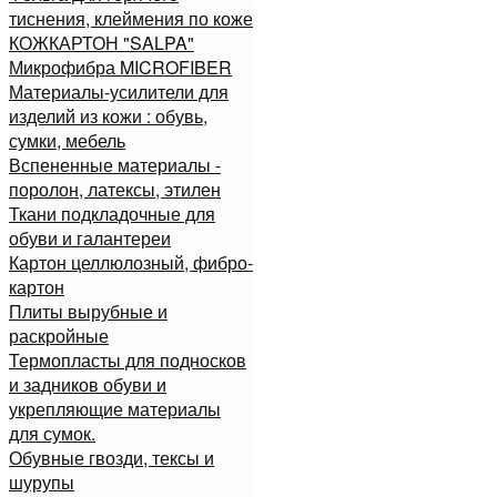
тиснения, клеймения по коже
КОЖКАРТОН "SALPA"
Микрофибра MICROFIBER
Материалы-усилители для
изделий из кожи : обувь,
сумки, мебель
Вспененные материалы -
поролон, латексы, этилен
Ткани подкладочные для
обуви и галантереи
Картон целлюлозный, фибро-
картон
Плиты вырубные и
раскройные
Термопласты для подносков
и задников обуви и
укрепляющие материалы
для сумок.
Обувные гвозди, тексы и
шурупы