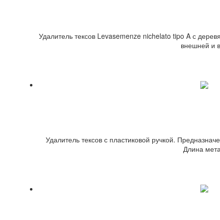
Удалитель тексов Levasemenze nichelato tipo A с дере
внешней и 
Удалители т
Удалитель тексов с пластиковой ручкой. Предназначе
Длина мета
Клещи для просекания отверс