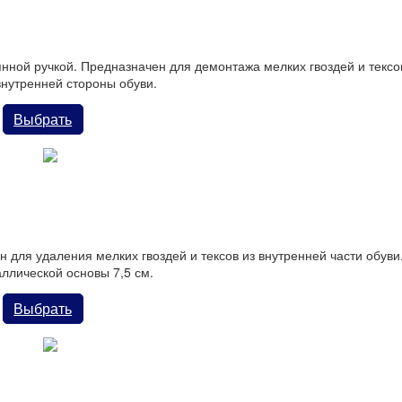
вянной ручкой. Предназначен для демонтажа мелких гвоздей и тексо
внутренней стороны обуви.
Выбрать
ексов с пластиковой ручкой
н для удаления мелких гвоздей и тексов из внутренней части обуви
ллической основы 7,5 см.
Выбрать
тий с 70% компенсацией усилия просекания