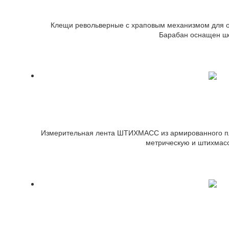
Клещи револьверные с храповым механизмом для об
Барабан оснащен ше
Измерите
Измерительная лента ШТИХМАСС из армированного пла
метрическую и штихмас
Губка из ПУ (белая) для н