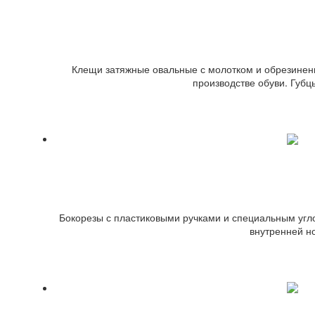
Клещи арт.Оva
Клещи затяжные овальные с молотком и обрезинен
производстве обуви. Губ
Бокорез 
Бокорезы с пластиковыми ручками и специальным угло
внутренней но
Удалители т